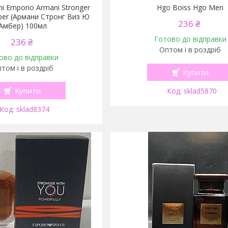
ni Emporio Armani Stronger
Hgo Boiss Hgo Men
ber (Армани Стронг Виз Ю
236 ₴
Амбер) 100мл
Готово до відправки
236 ₴
Оптом і в роздріб
ово до відправки
том і в роздріб
Купити
Купити
sklad5870
sklad8374