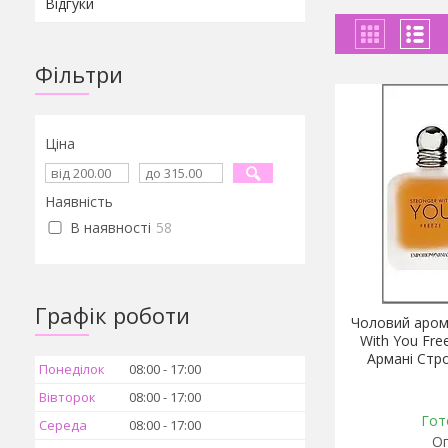
Відгуки
Фільтри
Ціна
Наявність
В наявності
58
Графік роботи
Чоловий арома
With You Free
Армані Стро
Понеділок
08:00
17:00
Вівторок
08:00
17:00
Гот
Середа
08:00
17:00
Оп