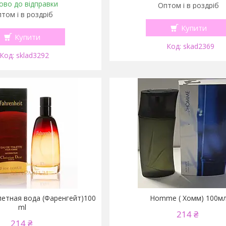
ово до відправки
Оптом і в роздріб
том і в роздріб
Купити
Купити
skad2369
sklad3292
алетная вода (Фаренгейт)100
Homme ( Хомм) 100м
ml
214 ₴
214 ₴