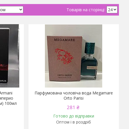
Armani
Парфумована чоловіча вода Megamare
Империо
Orto Parisi
м) 100мл
281 ₴
Готово до відправки
Оптом і в роздріб