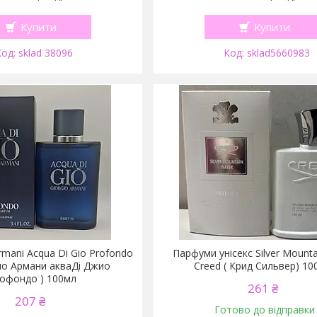
Купити
Купити
sklad 38096
sklad5660983
rmani Acqua Di Gio Profondo
Парфуми унісекс Silver Mounta
о Армани акваДі Джио
Creed ( Крид Сильвер) 10
офондо ) 100мл
261 ₴
207 ₴
Готово до відправки