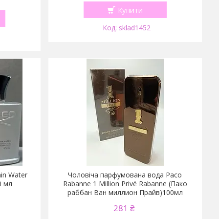
Купити
sklad1452
in Water
Чоловіча парфумована вода Paco
0 мл
Rabanne 1 Million Privé Rabanne (Пако
раббан Ван миллион Прайв)100мл
281 ₴