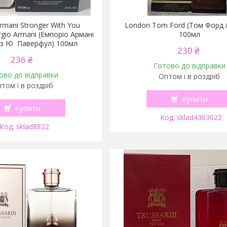
rmani Stronger With You
London Tom Ford (Том Форд 
rgio Armani (Емпоріо Армані
100мл
із Ю Паверфул) 100мл
230 ₴
236 ₴
Готово до відправки
ово до відправки
Оптом і в роздріб
том і в роздріб
Купити
Купити
sklad4303022
sklad8822