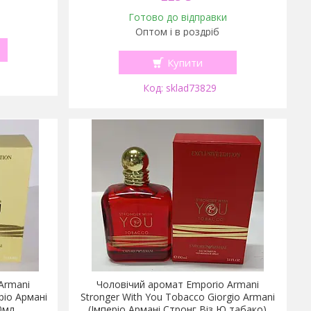
Готово до відправки
Оптом і в роздріб
Купити
sklad73829
Armani
Чоловічий аромат Emporio Armani
ріо Армані
Stronger With You Tobacco Giorgio Armani
0мл
(Імперіо Армані Стронг Віз Ю табако)