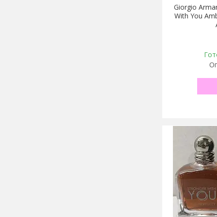
Giorgio Arma
With You Am
Гот
Оп