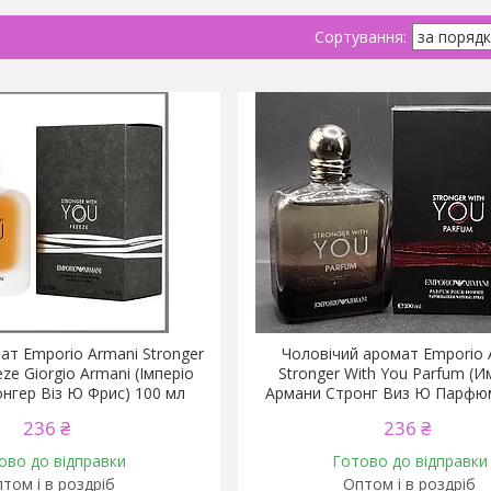
т Emporio Armani Stronger
Чоловічий аромат Emporio 
ze Giorgio Armani (Імперіо
Stronger With You Parfum (
нгер Віз Ю Фрис) 100 мл
Армани Стронг Виз Ю Парфю
236 ₴
236 ₴
ово до відправки
Готово до відправки
том і в роздріб
Оптом і в роздріб