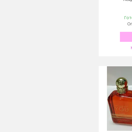
Гот
Оп