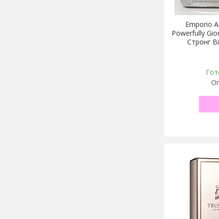
Emporio A
Powerfully Gio
Стронг В
Гот
Оп