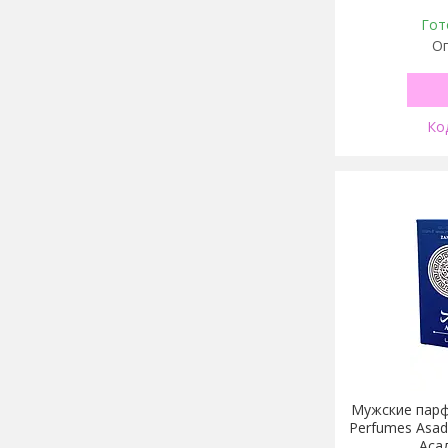
Гот
Оп
Мужские парф
Perfumes Asad
Аса