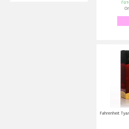
Гот
Оп
Fahrenheit Ту