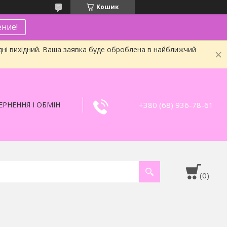
Кошик
ние!
дні вихідний. Ваша заявка буде оброблена в найближчий
+380 (68) 936-78-61
РНЕННЯ І ОБМІН