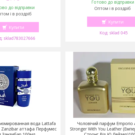
Готово до відправки
ово до відправки
Оптом і в роздріб
том і в роздріб
Купити
Купити
sklad 045
sklad783027666
юмированная вода Lattafa
Чоловічий парфум Emporio 
 Zanzibar аттафа Перфумес
Stronger With You Leather (Емпе
д Занзибар 100мл
Стронг Віз Ю Лейзер)10