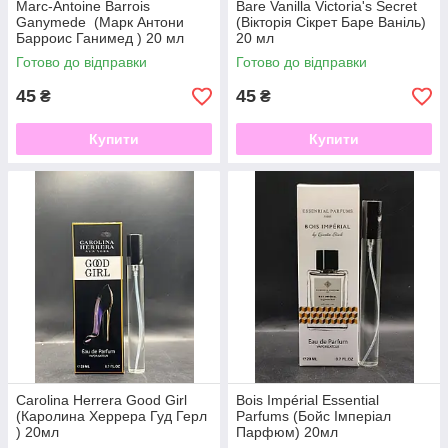
Marc-Antoine Barrois
Bare Vanilla Victoria's Secret
Ganymede (Марк Антони
(Вікторія Сікрет Баре Ваніль)
Барроис Ганимед ) 20 мл
20 мл
Готово до відправки
Готово до відправки
45
45
₴
₴
Купити
Купити
Carolina Herrera Good Girl
Bois Impérial Essential
(Каролина Херрера Гуд Герл
Parfums (Бойс Імперіал
) 20мл
Парфюм) 20мл