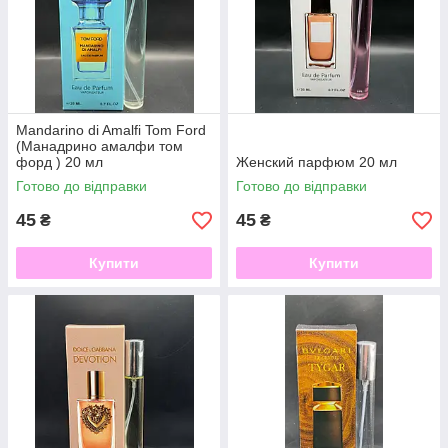
Mandarino di Amalfi Tom Ford
(Манадрино амалфи том
форд ) 20 мл
Женский парфюм 20 мл
Готово до відправки
Готово до відправки
45
45
₴
₴
Купити
Купити