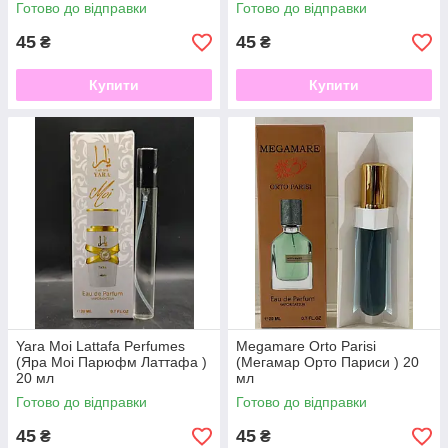
Готово до відправки
Готово до відправки
45
45
₴
₴
Купити
Купити
Yara Moi Lattafa Perfumes
Megamare Orto Parisi
(Яра Моі Парюфм Латтафа )
(Мегамар Орто Париси ) 20
20 мл
мл
Готово до відправки
Готово до відправки
45
45
₴
₴