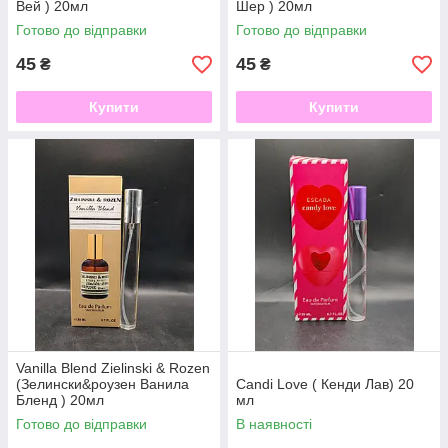
Вей ) 20мл
Шер ) 20мл
Готово до відправки
Готово до відправки
45
45
₴
₴
Купити
Купити
Vanilla Blend Zielinski & Rozen
(Зелински&роузен Ванила
Candі Love ( Кенди Лав) 20
Бленд ) 20мл
мл
Готово до відправки
В наявності