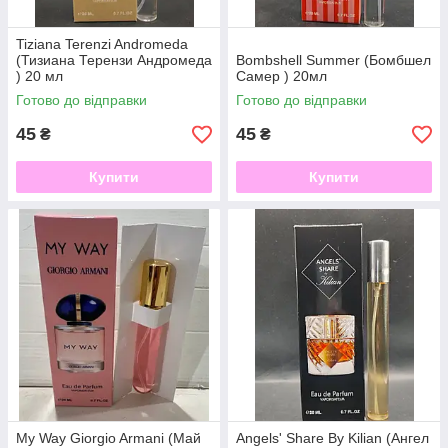
Tiziana Terenzi Andromeda
(Тизиана Терензи Андромеда
Bombshell Summer (Бомбшел
) 20 мл
Самер ) 20мл
Готово до відправки
Готово до відправки
45
45
₴
₴
Купити
Купити
My Way Giorgio Armani (Май
Angels' Share By Kilian (Ангел