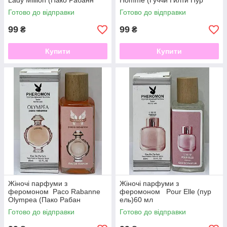
Lady Million (Пако Рабанн
Homme (Гуччи Гилти Пур
Леди Миллион) 60 мл
Хом) 60 мл
Готово до відправки
Готово до відправки
99
99
₴
₴
Купити
Купити
Жіночі парфуми з
Жіночі парфуми з
феромоном Paco Rabanne
феромоном Pour Elle (пур
Olympea (Пако Рабан
ель)60 мл
Олимпея) 60 мл
Готово до відправки
Готово до відправки