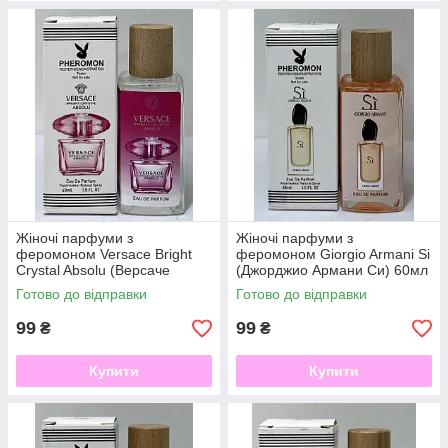
Жіночі парфуми з
Жіночі парфуми з
феромоном Versace Bright
феромоном Giorgio Armani Si
Crystal Absolu (Версаче
(Джорджио Армани Си) 60мл
Абсолют) 60 ml
Готово до відправки
Готово до відправки
99
99
₴
₴
Купити
Купити