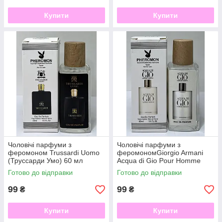
Купити
Купити
Чоловічі парфуми з
Чоловічі парфуми з
феромоном Trussardi Uomo
феромономGiorgio Armani
(Труссарди Умо) 60 мл
Acqua di Gio Pour Homme
(Аква Ди Джио Пур
Готово до відправки
Готово до відправки
Хомм)60мл
99
99
₴
₴
Купити
Купити