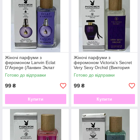
Жіночі парфуми з
Жіночі парфуми з
феромоном Lanvin Eclat
феромоном Victoria's Secret
D'Arpege (Ланвин Эклат
Very Sexy Orchid (Виктория
Дарпеж) 60мл
Сикрет Вери Секси Орхид)60
Готово до відправки
Готово до відправки
мл
99
99
₴
₴
Купити
Купити