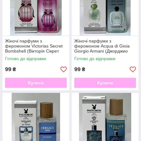
Жіночі парфуми з
Жіночі парфуми з
феромоном Victorias Secret
феромоном Acqua di Gioia
Bombshell (Вікторія Сікрет
Giorgio Armani (Джорджио
бомбшелл) 60мл
Армани Аква Ди Джоя) 60мл
Готово до відправки
Готово до відправки
99
99
₴
₴
Купити
Купити