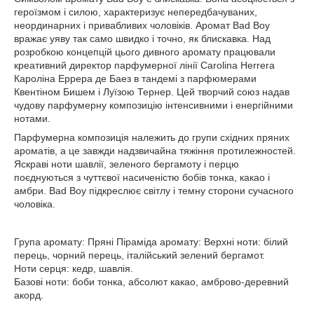
героїзмом і силою, характеризує непередбачуваних,
неординарних і привабливих чоловіків. Аромат Bad Boy
вражає уяву так само швидко і точно, як блискавка. Над
розробкою концепцій цього дивного аромату працювали
креативний директор парфумерної лінії Carolina Herrera
Кароліна Еррера де Баез в тандемі з парфюмерами
Квентіном Бишем і Луїзою Тернер. Цей творчий союз надав
чудову парфумерну композицію інтенсивними і енергійними
нотами.
Парфумерна композиція належить до групи східних пряних
ароматів, а це завжди надзвичайна тяжіння протилежностей.
Яскраві ноти шавлії, зеленого бергамоту і перцю
поєднуються з чуттєвої насиченістю бобів тонка, какао і
амбри. Bad Boy підкреслює світлу і темну сторони сучасного
чоловіка.
Група аромату: Пряні Піраміда аромату: Верхні ноти: білий
перець, чорний перець, італійський зелений бергамот.
Ноти серця: кедр, шавлія.
Базові ноти: боби тонка, абсолют какао, амброво-деревний
акорд.