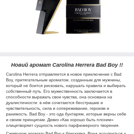
Новий аромат Carolina Herrera Bad Boy !!
Carolina Herrera отправляется в новое приключение с Bad
Boy, притягательным ароматом, созданным для мужчины,
который не боится рисковать, нарушать правила и выбирать
собственный путь. Его мужественность заключается в
способности выражать свои чувства, она основана на
дуалистичности: в нём сочетаются бесстрашие и
чувствительность, сила и сопереживание, героизм и
ранимость. Bad Boy - это ода бунтарям, которые верны себе
и своим принципам. Девиз «Как хорошо быть плохим»
олицетворяет сущность нового парфюмерного творения.
Символом аромату Bad Boy є блискавка. Вона асоціюється з